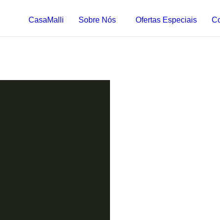
CasaMalli
Sobre Nós
Ofertas Especiais
Co
CasaMalli
Sobre Nós
Ofertas Especiais
Co